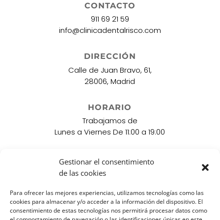
CONTACTO
911 69 21 59
info@clinicadentalrisco.com
DIRECCIÓN
Calle de Juan Bravo, 61,
28006, Madrid
HORARIO
Trabajamos de
Lunes a Viernes De 11:00 a 19:00
LOCALIZACIONES
Gestionar el consentimiento
Diego de León
de las cookies
Para ofrecer las mejores experiencias, utilizamos tecnologías como las
cookies para almacenar y/o acceder a la información del dispositivo. El
consentimiento de estas tecnologías nos permitirá procesar datos como
el comportamiento de navegación o las identificaciones únicas en este