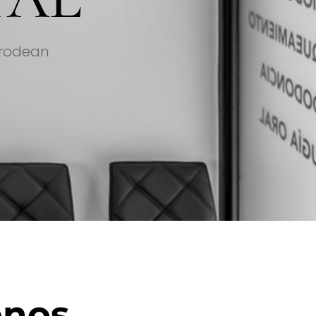
e rodean
enos