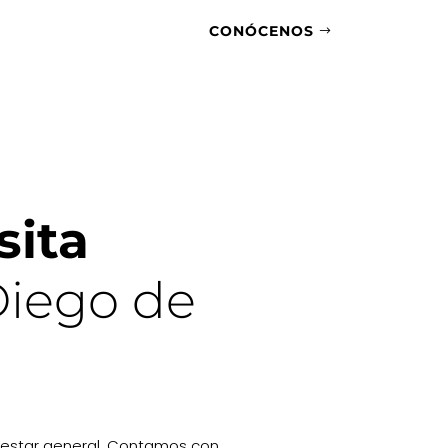
CONÓCENOS
sita
Diego de
enestar general. Contamos con