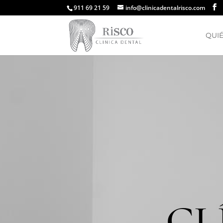
911 69 21 59
info@clinicadentalrisco.com
QUI
CL