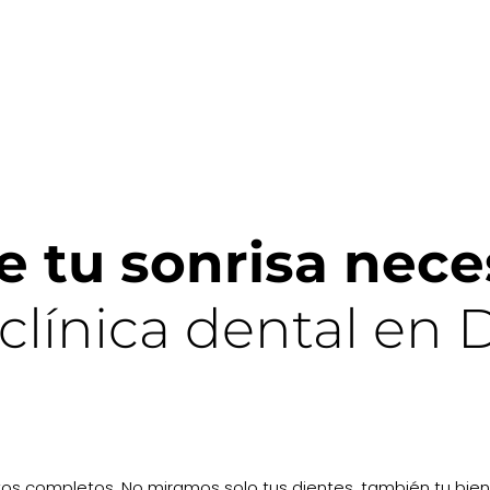
e tu sonrisa nece
clínica dental en 
ntos completos. No miramos solo tus dientes, también tu bi